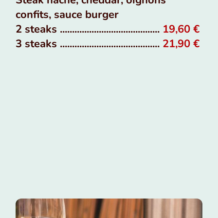
Steak haché, cheddar, oignons
confits, sauce burger
2 steaks .........................................
19,60 €
3 steaks .........................................
21,90 €
Menus